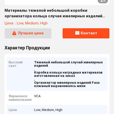
2
/
4
Материалы тяжелой небольшой коробки
организатора кольца случая ювелирных изделий
наградные
Цена：Low, Medium, High
Лучшая цена
Контакт
Характер Продукции
Высокий
Тяжелый небольшой случай ювелирных
изделий
свет
,
Коробка кольца наградных материалов
изготовленная на заказ
,
Организатор ювелирных изделий Faux
кожаный выравниваясь мини
Фирменное
VCA
наименование
Цена
Low, Medium, High