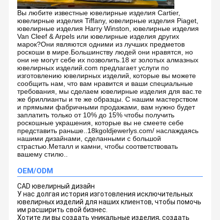
Вы любите известные ювелирные изделия Cartier,
ювелирные изделия Tiffany, ювелирные изделия Piaget,
ювелирные изделия Harry Winston, ювелирные изделия
Van Cleef & Arpels или ювелирные изделия других
марок?Они являются одними из лучших предметов
роскоши в мире.Большинству людей они нравятся, но
они не могут себе их позволить.
18 кг золотых алмазных
ювелирных изделий
.com предлагает услуги по
изготовлению ювелирных изделий, которые вы можете
сообщить нам, что вам нравится и ваши специальные
требования, мы сделаем ювелирные изделия для вас.те
же бриллианты и те же образцы. С нашим мастерством
и прямыми фабричными продажами, вам нужно будет
заплатить только от 10% до 15% чтобы получить
роскошные украшения, которые вы не смеете себе
представить раньше..18kgoldjewerlys.com/ наслаждаясь
нашими дизайнами, сделанными с большой
страстью.Металл и камни, чтобы соответствовать
вашему стилю..
OEM/ODM
CAD ювелирный дизайн
У нас долгая история изготовления исключительных
ювелирных изделий для наших клиентов, чтобы помочь
им расширить свой бизнес.
Хотите ли вы создать уникальные изделия, создать