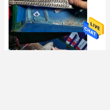
Чтобы быть нашим долгосрочным партнером, мы стремимся
решить проблему малых и средних компаний, чтобы начать
бизнес, мы можем предоставить все фотографии
Дом
Продукты
Насчет Нас
Путешестви
продуктов,Мы отвечаем за производство и доставку, вам
нужно только создать сайт продаж, без инвентаря, без
Е Фабрики
затрат.
1Производственная мощность: Top Luxury занимает первое