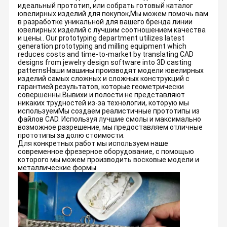
идеальный прототип, или собрать готовый каталог
ювелирных изделий для покупок,Мы можем помочь вам
в разработке уникальной для вашего бренда линии
ювелирных изделий с лучшим соотношением качества
и цены.. Our prototyping department utilizes latest
generation prototyping and milling equipment which
reduces costs and time-to-market by translating CAD
designs from jewelry design software into 3D casting
patternsНаши машины производят модели ювелирных
изделий самых сложных и сложных конструкций с
гарантией результатов, которые геометрически
совершенны.Вывихи и полости не представляют
никаких трудностей из-за технологии, которую мы
используемМы создаем реалистичные прототипы из
файлов CAD. Используя лучшие смолы и максимально
возможное разрешение, мы предоставляем отличные
прототипы за долю стоимости.
Для конкретных работ мы используем наше
современное фрезерное оборудование, с помощью
которого мы можем производить восковые модели и
металлические формы.