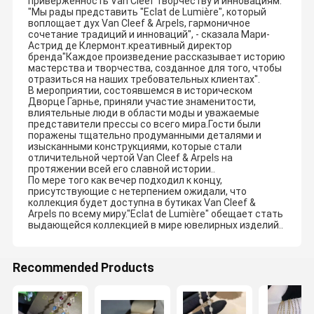
приверженность Van Cleef творчеству и инновациям.
"Мы рады представить "Eclat de Lumière", который
воплощает дух Van Cleef & Arpels, гармоничное
сочетание традиций и инноваций", - сказала Мари-
Астрид де Клермонт.креативный директор
бренда"Каждое произведение рассказывает историю
мастерства и творчества, созданное для того, чтобы
отразиться на наших требовательных клиентах".
В мероприятии, состоявшемся в историческом
Дворце Гарнье, приняли участие знаменитости,
влиятельные люди в области моды и уважаемые
представители прессы со всего мира.Гости были
поражены тщательно продуманными деталями и
изысканными конструкциями, которые стали
отличительной чертой Van Cleef & Arpels на
протяжении всей его славной истории..
По мере того как вечер подходил к концу,
присутствующие с нетерпением ожидали, что
коллекция будет доступна в бутиках Van Cleef &
Arpels по всему миру."Eclat de Lumière" обещает стать
выдающейся коллекцией в мире ювелирных изделий..
Recommended Products