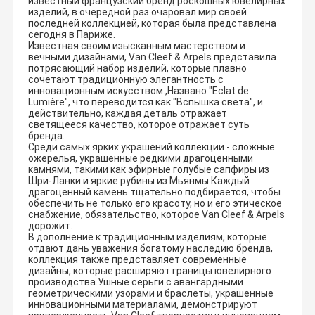
известный французский бренд роскошных ювелирных
изделий, в очередной раз очаровал мир своей
последней коллекцией, которая была представлена
сегодня в Париже.
Известная своим изысканным мастерством и
вечными дизайнами, Van Cleef & Arpels представила
потрясающий набор изделий, которые плавно
сочетают традиционную элегантность с
инновационным искусством.,Названо "Eclat de
Lumière", что переводится как "Вспышка света", и
действительно, каждая деталь отражает
светящееся качество, которое отражает суть
бренда.
Среди самых ярких украшений коллекции - сложные
ожерелья, украшенные редкими драгоценными
камнями, такими как эфирные голубые сапфиры из
Шри-Ланки и яркие рубины из Мьянмы.Каждый
драгоценный камень тщательно подбирается, чтобы
обеспечить не только его красоту, но и его этическое
снабжение, обязательство, которое Van Cleef & Arpels
дорожит.
В дополнение к традиционным изделиям, которые
отдают дань уважения богатому наследию бренда,
коллекция также представляет современные
дизайны, которые расширяют границы ювелирного
производства.Ушные серьги с авангардными
геометрическими узорами и браслеты, украшенные
инновационными материалами, демонстрируют