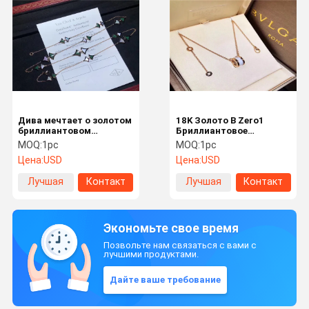
Дива мечтает о золотом
18K Золото B Zero1
бриллиантовом
Бриллиантовое
ожерелье с малахитом и
ожерелье для девочек /
MOQ:
1pc
MOQ:
1pc
белой раковиной.
мальчиков
Цена:
USD
Цена:
USD
Лучшая
Контакт
Лучшая
Контакт
цена
цена
Экономьте свое время
Позвольте нам связаться с вами с
лучшими продуктами.
Дайте ваше требование