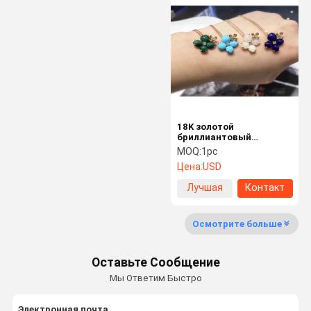
Роскошные ювелирные изделия диаманта
Золотые ювелирные изделия по заказу.
Ювелирные изделия Chopard
Роскошные ювелирные изделия бренда
18K золотой
бриллиантовый
Изготовленная на заказ шкатулка для драгоценностей
подвесок цветочная
MOQ:
1pc
форма для молодых дам
Цена:
USD
Монтаж ювелирных украшений
Лучшая
Контакт
ювелирные изделия
цена
Осмотрите больше
Оставьте Сообщение
Мы Ответим Быстро
Электронная почта