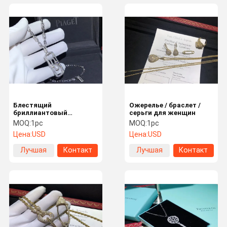
Блестящий
Ожерелье / браслет /
бриллиантовый
серьги для женщин
ожерелье в 18 каратном
MOQ:
1pc
MOQ:
1pc
белом золоте
Цена:
USD
Цена:
USD
Лучшая
Контакт
Лучшая
Контакт
цена
цена