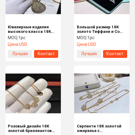
Ювелирные изделия
Большой размер 18K
высокого класса 18K
золото Тиффани и Co
золотой бриллиантовый
ключевой подвесок
MOQ:
1pc
MOQ:
1pc
ожерелье, на заказ
Ожерелье с
Цена:
USD
Цена:
USD
змеиный ожерелье
бриллиантами
Лучшая
Контакт
Лучшая
Контакт
цена
цена
Дом
Продукты
Насчет Нас
Путешестви
Е Фабрики
Розовый дизайн 18K
Серпенти 18K золотой
золотой бриллиантовый
ожерелье с