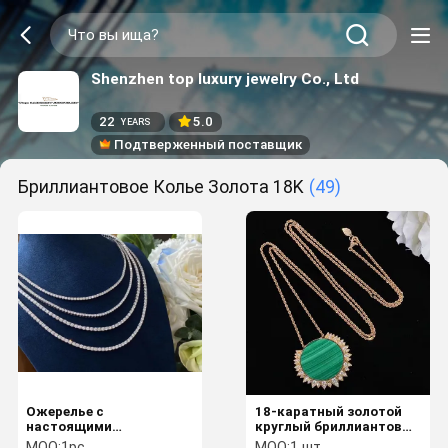
Shenzhen top luxury jewelry Co., Ltd
22
5.0
YEARS
Подтверженный поставщик
Бриллиантовое Колье Золота 18K
(49)
Ожерелье с
18-каратный золотой
настоящими
круглый бриллиантовый
бриллиантами
ожерелье 18-дюймовый
MOQ:
1pc
MOQ:
1 шт.