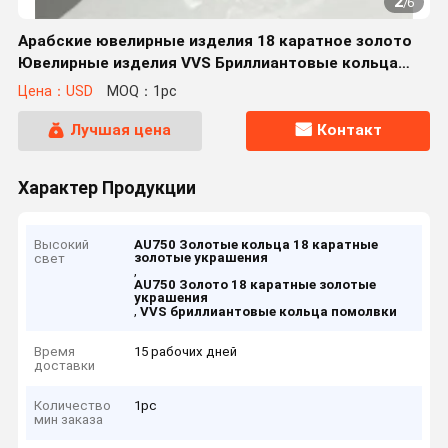
2
/
6
Арабские ювелирные изделия 18 каратное золото
Ювелирные изделия VVS Бриллиантовые кольца
помолвки
Цена：USD
MOQ：1pc
Лучшая цена
Контакт
Характер Продукции
Высокий
AU750 Золотые кольца 18 каратные
золотые украшения
свет
,
AU750 Золото 18 каратные золотые
украшения
,
VVS бриллиантовые кольца помолвки
Время
15 рабочих дней
доставки
Количество
1pc
мин заказа