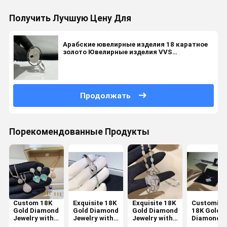
Получить Лучшую Цену Для
Арабские ювелирные изделия 18 каратное
золото Ювелирные изделия VVS
Бриллиантовые кольца помолвки
Продолжать
Порекомендованные Продукты
Custom 18K
Exquisite 18K
Exquisite 18K
Customize
Gold Diamond
Gold Diamond
Gold Diamond
18K Gold
Jewelry with
Jewelry with
Jewelry with
Diamond
None
Customized
VS1 Clarity
Jewelry wi