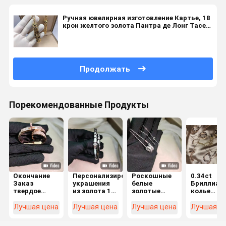
Ручная ювелирная изготовление Картье, 18
крон желтого золота Пантра де Лонг Тасел
Колье
Продолжать
Порекомендованные Продукты
Окончание
Персонализированные
Роскошные
0.34ct
Заказ
украшения
белые
Бриллиан
твердое
из золота 18
золотые
колье
золото 18k
карат.
ювелирные
B7058000 
ювелирные
Высококлассная
изделия
паве из
Лучшая цена
Лучшая цена
Лучшая цена
Лучшая ц
кольца
белое
бриллиант
настоящие
золото.
белое зол