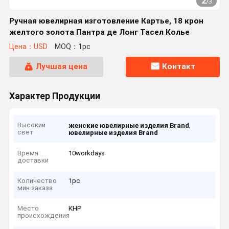
2
/
3
Ручная ювелирная изготовление Картье, 18 крон
желтого золота Пантра де Лонг Тасел Колье
Цена：USD
MOQ：1pc
Лучшая цена
Контакт
Характер Продукции
Высокий
,
женские ювелирные изделия Brand
свет
ювелирные изделия Brand
Время
10workdays
доставки
Количество
1pc
мин заказа
Место
КНР
происхождения