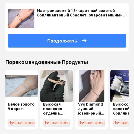
Настраиваемый 18-каратный золотой
бриллиантовый браслет, очаровательный
браслет с змеями
Продолжать
Порекомендованные Продукты
Белое золото
Высокая
Vvs Diamond
Высокопо
9 карат.
польская
лучший
золотой
отделка
ювелирный
бриллиан
роскошный
производитель
браслет 1
бриллиантовый
в Китае
-
Лучшая цена
Лучшая цена
Лучшая цена
Лучшая ц
браслет
теннисные
качестве
Бриллиантовый
браслеты
ювелирны