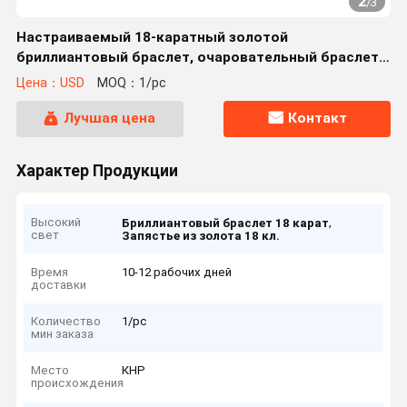
2
/
3
Настраиваемый 18-каратный золотой
бриллиантовый браслет, очаровательный браслет с
змеями
Цена：USD
MOQ：1/pc
Лучшая цена
Контакт
Характер Продукции
Высокий
,
Бриллиантовый браслет 18 карат
свет
Запястье из золота 18 кл.
Время
10-12 рабочих дней
доставки
Количество
1/pc
мин заказа
Место
КНР
происхождения