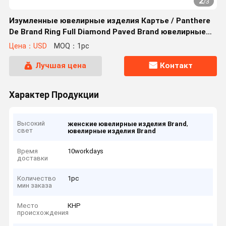
2
/
3
Изумленные ювелирные изделия Картье / Panthere
De Brand Ring Full Diamond Paved Brand ювелирные
изделия роскоши
Цена：USD
MOQ：1pc
Лучшая цена
Контакт
Характер Продукции
Высокий
,
женские ювелирные изделия Brand
свет
ювелирные изделия Brand
Время
10workdays
доставки
Количество
1pc
мин заказа
Место
КНР
происхождения