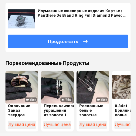
Изумленные ювелирные изделия Картье /
Panthere De Brand Ring Full Diamond Paved
Brand ювелирные изделия роскоши
Продолжать
Порекомендованные Продукты
Окончание
Персонализированные
Роскошные
0.34ct
Заказ
украшения
белые
Бриллиан
твердое
из золота 18
золотые
колье
золото 18k
карат.
ювелирные
B7058000 
ювелирные
Высококлассная
изделия
паве из
Лучшая цена
Лучшая цена
Лучшая цена
Лучшая ц
кольца
белое
бриллиант
настоящие
золото.
белое зол